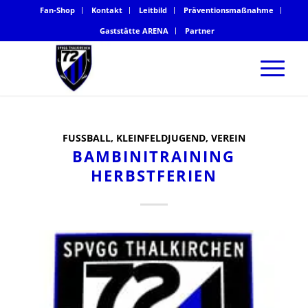
Fan-Shop
Kontakt
Leitbild
Präventionsmaßnahme
Gaststätte ARENA
Partner
FUSSBALL
,
KLEINFELDJUGEND
,
VEREIN
BAMBINITRAINING
HERBSTFERIEN