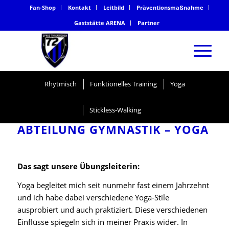
Fan-Shop
Kontakt
Leitbild
Präventionsmaßnahme
Gaststätte ARENA
Partner
Rhytmisch
Funktionelles Training
Yoga
Stickless-Walking
ABTEILUNG GYMNASTIK – YOGA
Das sagt unsere Übungsleiterin:
Yoga begleitet mich seit nunmehr fast einem Jahrzehnt
und ich habe dabei verschiedene Yoga-Stile
ausprobiert und auch praktiziert. Diese verschiedenen
Einflüsse spiegeln sich in meiner Praxis wider. In