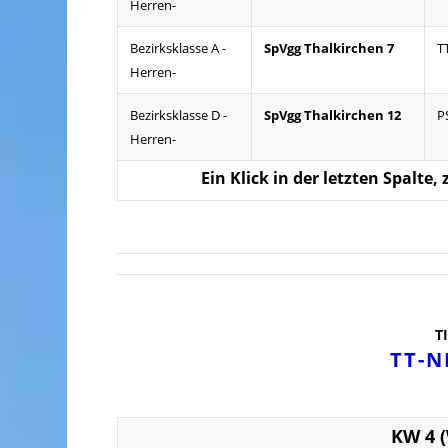
Herren-
Bezirksklasse A -
SpVgg Thalkirchen 7
T
Herren-
Bezirksklasse D -
SpVgg Thalkirchen 12
P
Herren-
Ein Klick in der letzten Spalte
T
TT-N
KW 4 