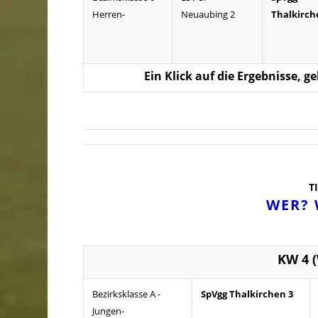
Herren-
Neuaubing 2
Thalkirch
Ein Klick auf die Ergebnisse, g
T
WER?
KW 4 
Bezirksklasse A -
SpVgg Thalkirchen 3
Jungen-