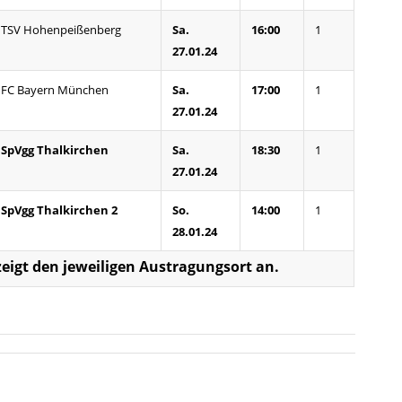
TSV Hohenpeißenberg
Sa.
16:00
1
27.01.24
FC Bayern München
Sa.
17:00
1
27.01.24
SpVgg Thalkirchen
Sa.
18:30
1
27.01.24
SpVgg Thalkirchen 2
So.
14:00
1
28.01.24
, zeigt den jeweiligen Austragungsort an.