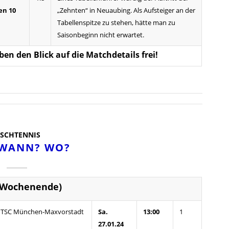
en 10
„Zehnten“ in Neuaubing. Als Aufsteiger an der
Tabellenspitze zu stehen, hätte man zu
Saisonbeginn nicht erwartet.
eben den Blick auf die Matchdetails frei!
ISCHTENNIS
 WANN? WO?
(Wochenende)
TSC München-Maxvorstadt
Sa.
13:00
1
27.01.24