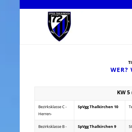
T
WER?
KW 5 (
Bezirksklasse C -
SpVgg Thalkirchen 10
T
Herren-
Bezirksklasse B -
SpVgg Thalkirchen 9
S