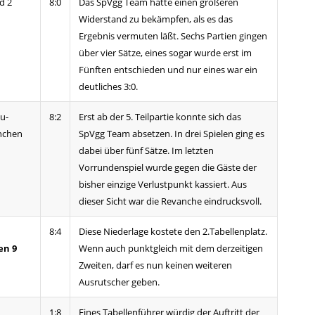
d 2
8:0
Das SpVgg Team hatte einen größeren
Widerstand zu bekämpfen, als es das
Ergebnis vermuten läßt. Sechs Partien gingen
über vier Sätze, eines sogar wurde erst im
Fünften entschieden und nur eines war ein
deutliches 3:0.
u-
8:2
Erst ab der 5. Teilpartie konnte sich das
nchen
SpVgg Team absetzen. In drei Spielen ging es
dabei über fünf Sätze. Im letzten
Vorrundenspiel wurde gegen die Gäste der
bisher einzige Verlustpunkt kassiert. Aus
dieser Sicht war die Revanche eindrucksvoll.
8:4
Diese Niederlage kostete den 2.Tabellenplatz.
en 9
Wenn auch punktgleich mit dem derzeitigen
Zweiten, darf es nun keinen weiteren
Ausrutscher geben.
1:8
Eines Tabellenführer würdig der Auftritt der