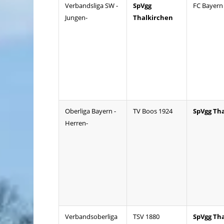
Verbandsliga SW -
SpVgg
FC Bayer
Jungen-
Thalkirchen
Oberliga Bayern -
TV Boos 1924
SpVgg Th
Herren-
Verbandsoberliga
TSV 1880
SpVgg Th