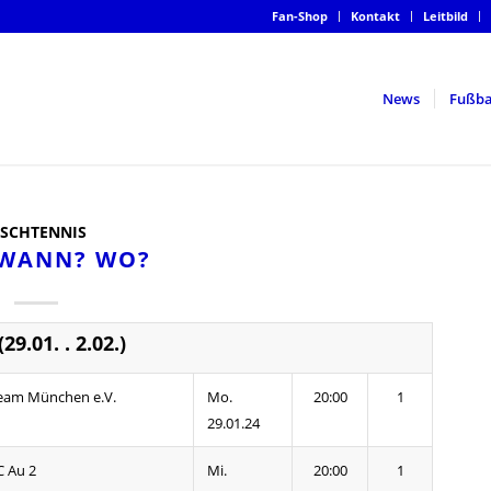
Fan-Shop
Kontakt
Leitbild
News
Fußba
ISCHTENNIS
 WANN? WO?
29.01. . 2.02.)
eam München e.V.
Mo.
20:00
1
29.01.24
C Au 2
Mi.
20:00
1