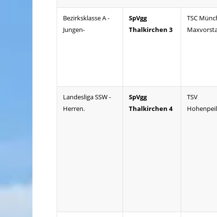
Bezirksklasse A -
SpVgg
TSC Münc
Jungen-
Thalkirchen 3
Maxvorst
Landesliga SSW -
SpVgg
TSV
Herren.
Thalkirchen 4
Hohenpei