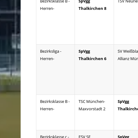
Bezirksklasse B -
SpVgg
TSV Neurie
Herren-
Thalkirchen 8
Bezirksliga -
SpVgg
SV Weißbla
Herren-
Thalkirchen 6
Allianz Mü
Bezirksklasse B -
TSC München-
SpVgg
Herren-
Maxvorstadt 2
Thalkirch
Bezirksklasse c -
ESV SF
SpVgg