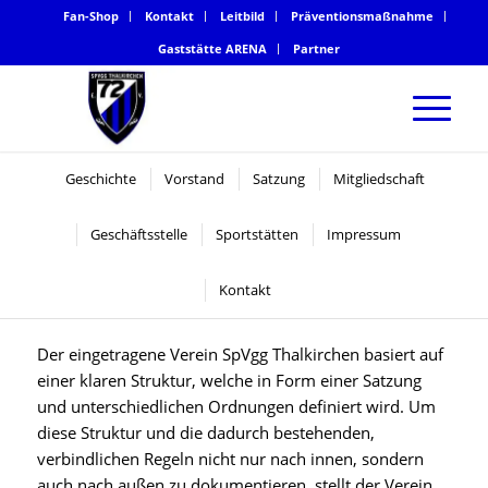
Fan-Shop
Kontakt
Leitbild
Präventionsmaßnahme
Gaststätte ARENA
Partner
Geschichte
Vorstand
Satzung
Mitgliedschaft
Geschäftsstelle
Sportstätten
Impressum
SATZUNG UND ORDNUNGEN
Kontakt
Der eingetragene Verein SpVgg Thalkirchen basiert auf
einer klaren Struktur, welche in Form einer Satzung
und unterschiedlichen Ordnungen definiert wird. Um
diese Struktur und die dadurch bestehenden,
verbindlichen Regeln nicht nur nach innen, sondern
auch nach außen zu dokumentieren, stellt der Verein