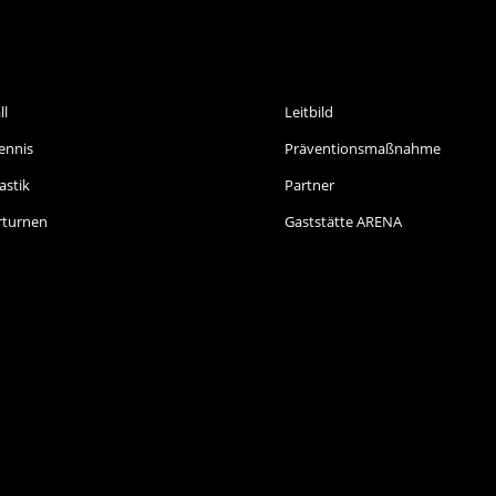
ORTARTEN
INFORMATIONEN
ll
Leitbild
ennis
Präventionsmaßnahme
stik
Partner
rturnen
Gaststätte ARENA