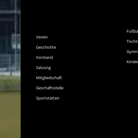
SPVGG THALKIRCHEN
SP
E.V.
Fußba
Verein
Tischt
Geschichte
Gymna
Vorstand
Kinde
Satzung
Mitgliedschaft
Geschäftsstelle
Sportstätten