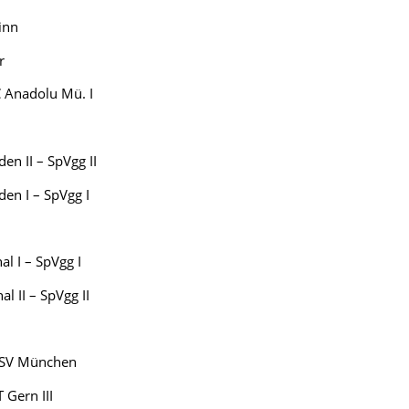
nn
r
nadolu Mü. I
II – SpVgg II
 I – SpVgg I
I – SpVgg I
I – SpVgg II
SV München
ern III