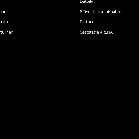
ll
Leitbild
ennis
Präventionsmaßnahme
stik
Partner
rturnen
Gaststätte ARENA