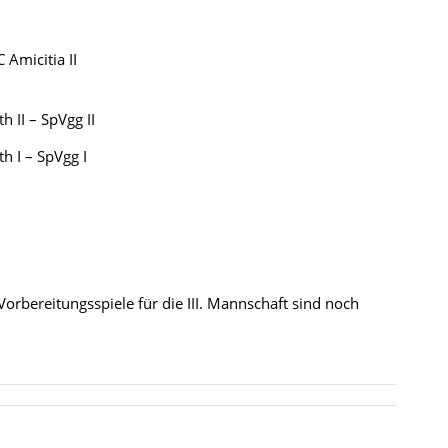
micitia II
I – SpVgg II
I – SpVgg I
orbereitungsspiele für die III. Mannschaft sind noch