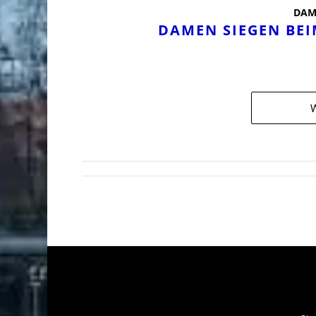
DAM
DAMEN SIEGEN BEI
W
SPVGG THALKIRCHEN
SP
E.V.