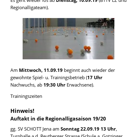
Es geht wieder los ab
Dienstag, 10.09.19
(BTTV LZ und
Regionalligateam).
Am
Mittwoch, 11.09.19
beginnt auch wieder der
gewohnte Spiel- u. Trainingsbetrieb (
17 Uhr
Nachwuchs, ab
19:30 Uhr
Erwachsene).
Trainingszeiten
Hinweis!
Auftakt in die Regionalligasaison 19/20
gg. SV SCHOTT Jena am
Sonntag 22.09.19 13 Uhr
,
Turnhalle a.d. Reutberger Strasse (Schule a. Gotzinger