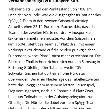
Verbandsoberliga (VOL) -Bayern Süd-
Tabellenplatz 6 und der Punktestand von 10:8 am
Ende der Vorrunde, war die Ausgangsbasis, mit der das
SpVgg 2 Team in den zweiten Saisonteil einstieg.
Aktuell stehen 23:11 Punkte zu Buche, d.h., dass das
Team in der zweiten Hälfte nur drei Minuspunkte
(3xRemis) hinnehmen musste. Vor dem Saisonfinale
(am 15.04.) steht das Team auf Platz drei, mit einem
Verlustpunktrückstand auf die beiden punktgleichen
Führenden, wobei Platz 1 nicht mehr erreichbar ist. Die
Blicke der Thalkirchner richten sich nun am Samstag in
Richtung Gräfelfing. Der Tabellenzweite TSV
Schwabmünchen hat dort eine hohe Hürde zu
überwinden. Bei einer Niederlage des Tabellenzweiten
hätte das SpVgg Team in seinem letzten Saisonspiel,
Sieg vorausgesetzt, noch die Chance auf Platz Zwei,
bedeutet Teilnahme an der Aufstiegsrelegation zur
Oberliga. Die Hürde, die dabei vor dem SpVgg-Team
steht, ist nicht zu unterschätzen, denn der Gegner