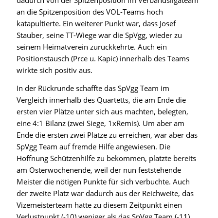
dadurch von der Spitzenposition im Verbandsligateam
an die Spitzenposition des VOL-Teams hoch
katapultierte. Ein weiterer Punkt war, dass Josef
Stauber, seine TT-Wiege war die SpVgg, wieder zu
seinem Heimatverein zurückkehrte. Auch ein
Positionstausch (Prce u. Kapic) innerhalb des Teams
wirkte sich positiv aus.
In der Rückrunde schaffte das SpVgg Team im
Vergleich innerhalb des Quartetts, die am Ende die
ersten vier Plätze unter sich aus machten, belegten,
eine 4:1 Bilanz (zwei Siege, 1xRemis). Um aber am
Ende die ersten zwei Plätze zu erreichen, war aber das
SpVgg Team auf fremde Hilfe angewiesen. Die
Hoffnung Schützenhilfe zu bekommen, platzte bereits
am Osterwochenende, weil der nun feststehende
Meister die nötigen Punkte für sich verbuchte. Auch
der zweite Platz war dadurch aus der Reichweite, das
Vizemeisterteam hatte zu diesem Zeitpunkt einen
Verlustpunkt (-10) weniger als das SpVgg Team (-11).