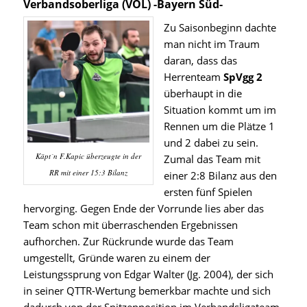
Verbandsoberliga (VOL) -Bayern Süd-
Zu Saisonbeginn dachte
man nicht im Traum
daran, dass das
Herrenteam
SpVgg 2
überhaupt in die
Situation kommt um im
Rennen um die Plätze 1
und 2 dabei zu sein.
Käpt´n F.Kapic überzeugte in der
Zumal das Team mit
RR mit einer 15:3 Bilanz
einer 2:8 Bilanz aus den
ersten fünf Spielen
hervorging. Gegen Ende der Vorrunde lies aber das
Team schon mit überraschenden Ergebnissen
aufhorchen. Zur Rückrunde wurde das Team
umgestellt, Gründe waren zu einem der
Leistungssprung von Edgar Walter (Jg. 2004), der sich
in seiner QTTR-Wertung bemerkbar machte und sich