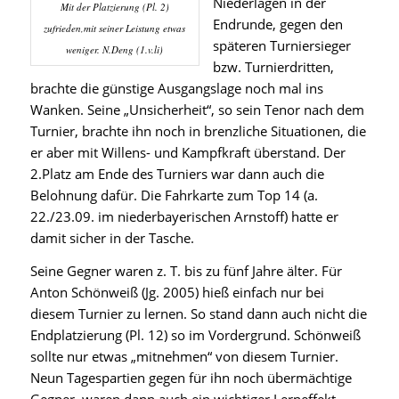
Niederlagen in der
Mit der Platzierung (Pl. 2)
Endrunde, gegen den
zufrieden,mit seiner Leistung etwas
späteren Turniersieger
weniger. N.Deng (1.v.li)
bzw. Turnierdritten,
brachte die günstige Ausgangslage noch mal ins
Wanken. Seine „Unsicherheit“, so sein Tenor nach dem
Turnier, brachte ihn noch in brenzliche Situationen, die
er aber mit Willens- und Kampfkraft überstand. Der
2.Platz am Ende des Turniers war dann auch die
Belohnung dafür. Die Fahrkarte zum Top 14 (a.
22./23.09. im niederbayerischen Arnstoff) hatte er
damit sicher in der Tasche.
Seine Gegner waren z. T. bis zu fünf Jahre älter. Für
Anton Schönweiß (Jg. 2005) hieß einfach nur bei
diesem Turnier zu lernen. So stand dann auch nicht die
Endplatzierung (Pl. 12) so im Vordergrund. Schönweiß
sollte nur etwas „mitnehmen“ von diesem Turnier.
Neun Tagespartien gegen für ihn noch übermächtige