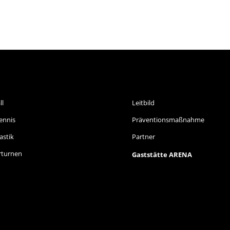
ORTARTEN
INFORMATIONEN
ll
Leitbild
ennis
Präventionsmaßnahme
stik
Partner
rturnen
Gaststätte ARENA