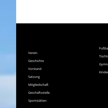
SPVGG THALKIRCHEN
SP
E.V.
Fußba
Verein
Tischt
Geschichte
Gymna
Vorstand
Kinde
Satzung
Mitgliedschaft
Geschäftsstelle
Sportstätten