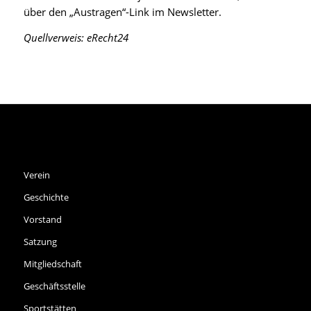
über den „Austragen“-Link im Newsletter.
Quellverweis:
eRecht24
SPVGG THALKIRCHEN E.V.
Verein
Geschichte
Vorstand
Satzung
Mitgliedschaft
Geschäftsstelle
Sportstätten