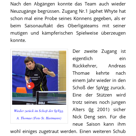
Nach den Abgängen konnte das Team auch wieder
Neuzugänge begrüssen. Zugang Nr.1 Japhet Whyte hat
schon mal eine Probe seines Könnens gegeben, als er
beim Saisonauftakt des Oberligateams mit seiner
mutigen und kämpferischen Spielweise überzeugen
konnte.
Der zweite Zugang ist
eigentlich ein
Rückkehrer, Andreas
Thomae kehrte nach
einem Jahr wieder in den
Schoß der SpVgg zurück.
Eine der Stützen wird
trotz seines noch jungen
Alters (Jg 2001) sicher
Wieder zurück im Schoß der SpVgg.
Nick Deng sein. Für die
A. Thomae (Foto St. Hartmann)
neue Saison kann ihm
wohl einiges zugetraut werden. Einen weiteren Schub