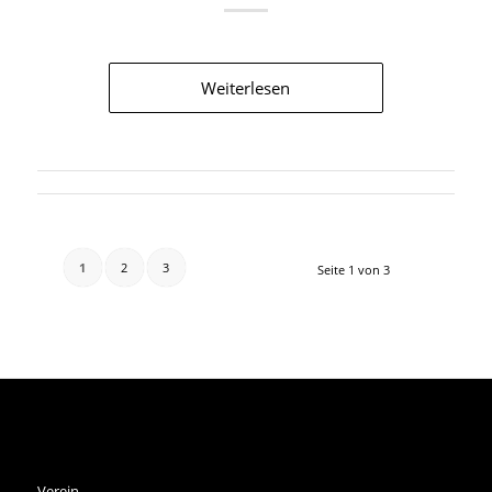
Weiterlesen
1
2
3
Seite 1 von 3
SPVGG THALKIRCHEN E.V.
Verein