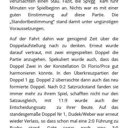
verursachten einen Stau. Fazit, die SpVgg kam fünf
Minuten vor Spielbeginn an. Nichts war es mit einer
guten Einstimmung auf diese Partie. Die
„Standortbestimmung“ stand damit unter ungünstigen
Voraussetzungen.
Auf der Fahrt dahin war genügend Zeit über die
Doppelaufstellung nach zu denken. Erneut wurde
darauf vertraut, mit zwei eingespielten Doppel die
Partie anzugehen. Spekuliert wurde auch, dass das
Doppel Zwei in der Konstellation Di Florio/Prce gut
harmonieren könnte. In den Überkreuzpartien der
Doppel 1 gg. Doppel 2 überraschte dann auch das neu
formierte Doppel. Nach 0:2 Satzrückstand fanden sie
immer mehr zu ihrem Spiel, schafften nicht nur den
Satzausgleich, mit 11:9 wurde auch der
Entscheidungssatz zu ihrer Beute. Auf das
standesgemäße Doppel Nr 1, Dudek/Weber war erneut
wieder Verlass, so dass schon mal eine 2:0 Führung zu
Buche stand. Geht sogar noch eine 3:0