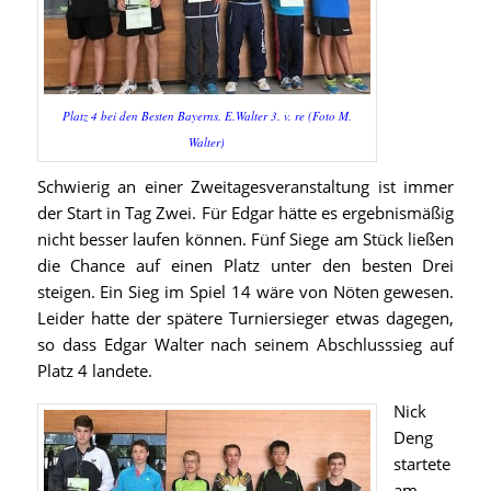
Platz 4 bei den Besten Bayerns. E.Walter 3. v. re (Foto M.
Walter)
Schwierig an einer Zweitagesveranstaltung ist immer
der Start in Tag Zwei. Für Edgar hätte es ergebnismäßig
nicht besser laufen können. Fünf Siege am Stück ließen
die Chance auf einen Platz unter den besten Drei
steigen. Ein Sieg im Spiel 14 wäre von Nöten gewesen.
Leider hatte der spätere Turniersieger etwas dagegen,
so dass Edgar Walter nach seinem Abschlusssieg auf
Platz 4 landete.
Nick
Deng
startete
am