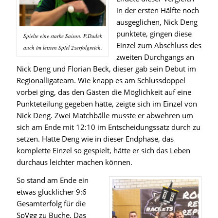
in der ersten Hälfte noch
ausgeglichen, Nick Deng
punktete, gingen diese
Spielte eine starke Saison. P.Dudek
Einzel zum Abschluss des
auch im letzten Spiel 2xerfolgreich.
zweiten Durchgangs an
Nick Deng und
Florian Beck
, dieser gab sein Debut im
Regionalligateam. Wie knapp es am Schlussdoppel
vorbei ging, das den Gästen die Möglichkeit auf eine
Punkteteilung gegeben hätte, zeigte sich im Einzel von
Nick Deng. Zwei Matchbälle musste er abwehren um
sich am Ende mit 12:10 im Entscheidungssatz durch zu
setzen. Hätte Deng wie in dieser Endphase, das
komplette Einzel so gespielt, hätte er sich das Leben
durchaus leichter machen können.
So stand am Ende ein
etwas glücklicher 9:6
Gesamterfolg für die
SpVgg zu Buche. Das