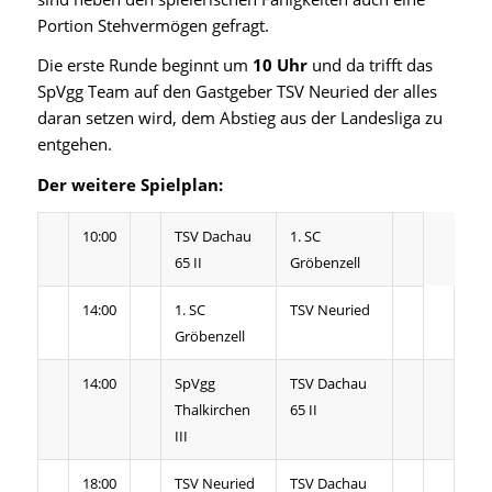
Portion Stehvermögen gefragt.
Die erste Runde beginnt um
10 Uhr
und da trifft das
SpVgg Team auf den Gastgeber TSV Neuried der alles
daran setzen wird, dem Abstieg aus der Landesliga zu
entgehen.
Der weitere Spielplan:
10:00
TSV Dachau
1. SC
65 II
Gröbenzell
14:00
1. SC
TSV Neuried
Gröbenzell
14:00
SpVgg
TSV Dachau
Thalkirchen
65 II
III
18:00
TSV Neuried
TSV Dachau