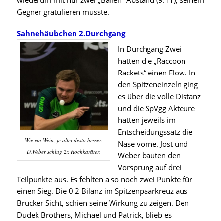
wiederum mit nur zwei „Bällen“ Abstand (9:11), seinem
Gegner gratulieren musste.
Sahnehäubchen 2.Durchgang
In Durchgang Zwei
hatten die „Raccoon
Rackets“ einen Flow. In
den Spitzeneinzeln ging
es über die volle Distanz
und die SpVgg Akteure
hatten jeweils im
Entscheidungssatz die
Wie ein Wein, je älter desto besser.
Nase vorne. Jost und
D.Weber schlug 2x Hochkaräter.
Weber bauten den
Vorsprung auf drei
Teilpunkte aus. Es fehlten also noch zwei Punkte für
einen Sieg. Die 0:2 Bilanz im Spitzenpaarkreuz aus
Brucker Sicht, schien seine Wirkung zu zeigen. Den
Dudek Brothers, Michael und Patrick, blieb es