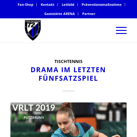
Fan-Shop
Kontakt
Leitbild
Präventionsmaßnahme
Gaststätte ARENA
Partner
TISCHTENNIS
DRAMA IM LETZTEN
FÜNFSATZSPIEL