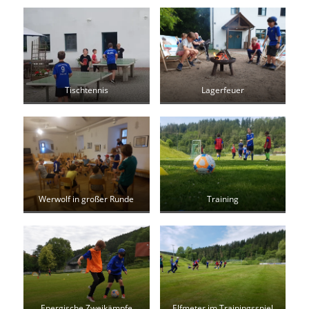
Lagerfeuer
Tischtennis
Werwolf in großer Runde
Training
Energische Zweikämpfe
Elfmeter im Trainingsspiel