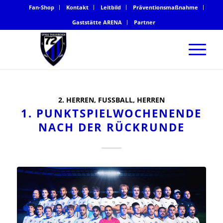
Fan-Shop
Kontakt
Leitbild
Präventionsmaßnahme
Gaststätte ARENA
Partner
2. HERREN
,
FUSSBALL
,
HERREN
1. PUNKTSPIELWOCHENENDE
NACH DER RÜCKRUNDE