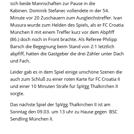
sich beide Mannschaften zur Pause in die
Kabinen.
Dominik Stefanec
vollendete in der 54.
Minute vor 20 Zuschauern zum Ausgleichstreffer.
Ivan
Musura
wurde zum Helden des Spiels, als er
FC Croatia
München II
mit einem Treffer kurz vor dem Abpfiff
(86.) doch noch in Front brachte. Als Referee Philipp
Barsch die Begegnung beim Stand von 2:1 letztlich
abpfiff, hatten die
Gastgeber
die drei Zähler unter Dach
und Fach.
Leider gab es in dem Spiel einige unschöne Szenen die
auch zum Schluß zu einer roten Karte für FC Croatia II
und einer 10 Minuten Strafe für SpVgg Thalkirchen II
sorgte.
Das nächste Spiel der
SpVgg Thalkirchen II
ist am
Sonntag den 09.03. um 13 uhr zu Hause gegen
BSC
Sendling München II
.