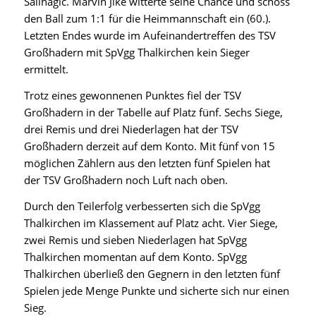
Salihagic
.
Marvin Jike
witterte seine Chance und schoss
den Ball zum 1:1 für die
Heimmannschaft
ein (60.).
Letzten Endes wurde im Aufeinandertreffen des
TSV
Großhadern
mit
SpVgg Thalkirchen
kein Sieger
ermittelt.
Trotz eines gewonnenen Punktes fiel der
TSV
Großhadern
in der Tabelle auf Platz fünf. Sechs Siege,
drei Remis und drei Niederlagen hat der
TSV
Großhadern
derzeit auf dem Konto. Mit fünf von 15
möglichen Zählern aus den letzten fünf Spielen hat
der
TSV Großhadern
noch Luft nach oben.
Durch den Teilerfolg verbesserten sich die SpVgg
Thalkirchen im Klassement auf Platz acht. Vier Siege,
zwei Remis und sieben Niederlagen hat
SpVgg
Thalkirchen
momentan auf dem Konto.
SpVgg
Thalkirchen
überließ den Gegnern in den letzten fünf
Spielen jede Menge Punkte und sicherte sich nur einen
Sieg.