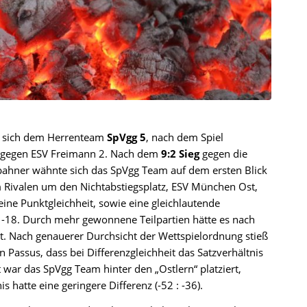
te sich dem Herrenteam
SpVgg 5
, nach dem Spiel
e) gegen ESV Freimann 2. Nach dem
9:2 Sieg
gegen die
ahner wähnte sich das SpVgg Team auf dem ersten Blick
m Rivalen um den Nichtabstiegsplatz, ESV München Ost,
ine Punktgleichheit, sowie eine gleichlautende
n -18. Durch mehr gewonnene Teilpartien hätte es nach
ht. Nach genauerer Durchsicht der Wettspielordnung stieß
Passus, dass bei Differenzgleichheit das Satzverhältnis
 war das SpVgg Team hinter den „Ostlern“ platziert,
s hatte eine geringere Differenz (-52 : -36).