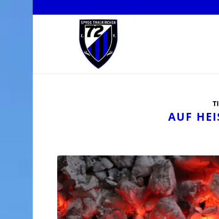
T
AUF HEI