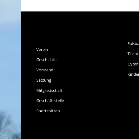
SPVGG THALKIRCHEN
SP
E.V.
Fußba
Verein
Tischt
Geschichte
Gymna
Vorstand
Kinde
Satzung
Mitgliedschaft
Geschäftsstelle
Sportstätten