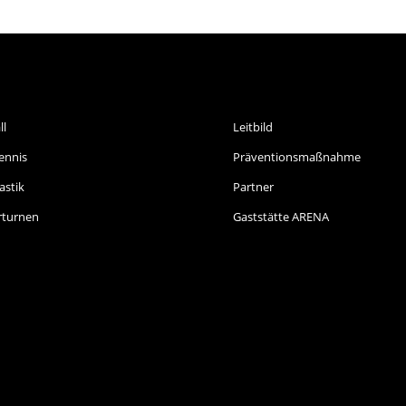
ORTARTEN
INFORMATIONEN
ll
Leitbild
ennis
Präventionsmaßnahme
stik
Partner
rturnen
Gaststätte ARENA