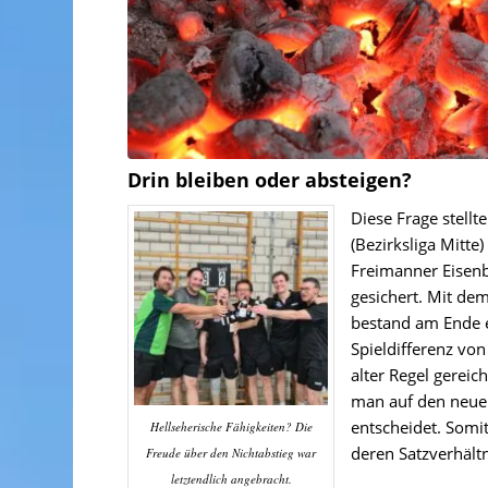
Drin bleiben oder absteigen?
Diese Frage stell
(Bezirksliga Mitt
Freimanner Eisenb
gesichert. Mit de
bestand am Ende e
Spieldifferenz vo
alter Regel gereic
man auf den neuen 
entscheidet. Somit
Hellseherische Fähigkeiten? Die
deren Satzverhältni
Freude über den Nichtabstieg war
letztendlich angebracht.