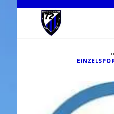
T
EINZELSPO