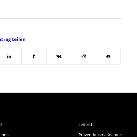
ntrag teilen
ORTARTEN
INFORMATIONEN
ll
Leitbild
ennis
Präventionsmaßnahme