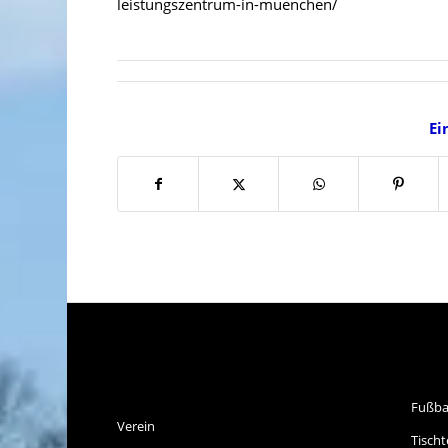
leistungszentrum-in-muenchen/
Ei
SPVGG THALKIRCHEN
SP
E.V.
Fußba
Verein
Tischt