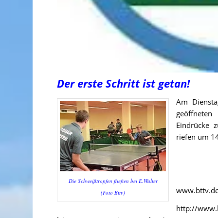
Der erste Schritt ist getan!
Am Dienstag
geöffneten
Eindrücke z
riefen um 14
Die Schweißtropfen fließen bei E.Walter
www.bttv.de
(Foto Bttv)
http://www.