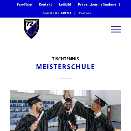
Fan-Shop
Kontakt
Leitbild
Präventionsmaßnahme
Gaststätte ARENA
Partner
TISCHTENNIS
MEISTERSCHULE