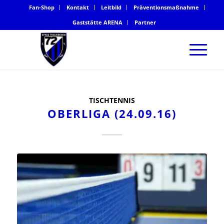
Fan-Shop
Kontakt
Leitbild
Präventionsmaßnahme
Gaststätte ARENA
Partner
TISCHTENNIS
OBERLIGA (24.09.16)