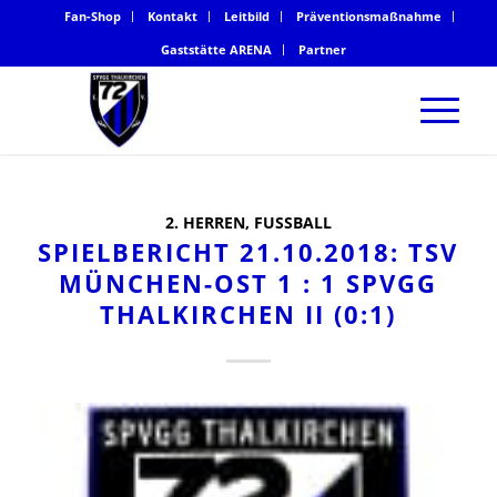
Fan-Shop
Kontakt
Leitbild
Präventionsmaßnahme
Gaststätte ARENA
Partner
2. HERREN
,
FUSSBALL
SPIELBERICHT 21.10.2018: TSV
MÜNCHEN-OST 1 : 1 SPVGG
THALKIRCHEN II (0:1)