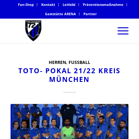
Fan-Shop
Kontakt
Leitbild
Präventionsmaßnahme
Gaststätte ARENA
Partner
HERREN
,
FUSSBALL
TOTO- POKAL 21/22 KREIS
MÜNCHEN