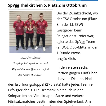
SpVgg Thalkirchen 5, Platz 2 in Ottobrunn
Bei der Zusatzschicht, wo
der TSV Ottobrunn (Platz
8 in der LL SSW)
Gastgeber beim
Relegationsturnier war,
agierte das SpVgg Team
(2. BOL Obb-Mitte) in der
1.Runde etwas
Diese drei Akteure
unglücklich.
(Bezirkspokalsieger) waren auch
In den ersten sechs
Mitglied des Rele Quartett. Es fehlt
Partien gingen Fünf über
der Käpt`n (Flo Beez)
die volle Distanz. Nach
den Eröffnungsdoppel (2×5.Satz) hatte jedes Team ein
Erfolgserlebnis. Die Dramatik hielt auch in den
Solopartien an. Viele knappe Sätze und weitere
Fünfsatzmatches bestimmten den Spielverlauf. Am