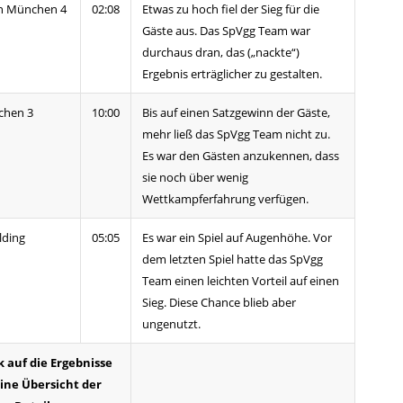
n München 4
02:08
Etwas zu hoch fiel der Sieg für die
Gäste aus. Das SpVgg Team war
durchaus dran, das („nackte“)
Ergebnis erträglicher zu gestalten.
chen 3
10:00
Bis auf einen Satzgewinn der Gäste,
mehr ließ das SpVgg Team nicht zu.
Es war den Gästen anzukennen, dass
sie noch über wenig
Wettkampferfahrung verfügen.
lding
05:05
Es war ein Spiel auf Augenhöhe. Vor
dem letzten Spiel hatte das SpVgg
Team einen leichten Vorteil auf einen
Sieg. Diese Chance blieb aber
ungenutzt.
ck auf die Ergebnisse
eine Übersicht der