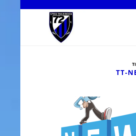
T
TT-N