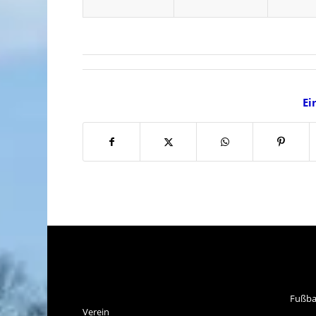
Ei
SPVGG THALKIRCHEN
SP
E.V.
Fußba
Verein