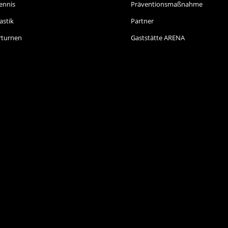
ennis
Präventionsmaßnahme
stik
Partner
rturnen
Gaststätte ARENA