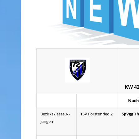
KW 42 
Nach
Bezirksklasse A -
TSV Forstenried 2
SpVgg Th
Jungen-