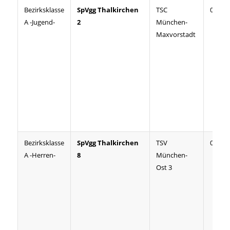
Bezirksklasse
SpVgg Thalkirchen
TSC
06:04
A -Jugend-
2
München-
Maxvorstadt
Bezirksklasse
SpVgg Thalkirchen
TSV
02:08
A -Herren-
8
München-
Ost 3