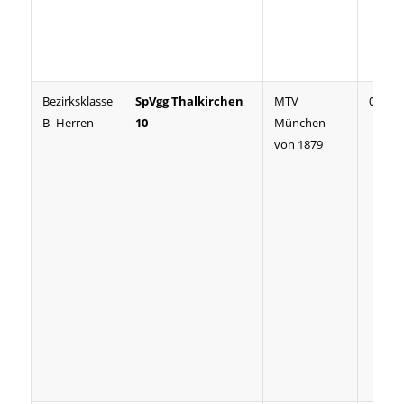
Bezirksklasse
SpVgg Thalkirchen
MTV
08:02
B -Herren-
10
München
von 1879