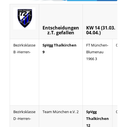
Entscheidungen
KW 14 (31.03.
z.T. gefallen
04.04.)
Bezirksklasse
SpVgg Thalkirchen
FT München-
08:01
B -Herren-
9
Blumenau
1966 3
Bezirksklasse
Team München e.V. 2
SpVgg
08:03
D -Herren-
Thalkirchen
12