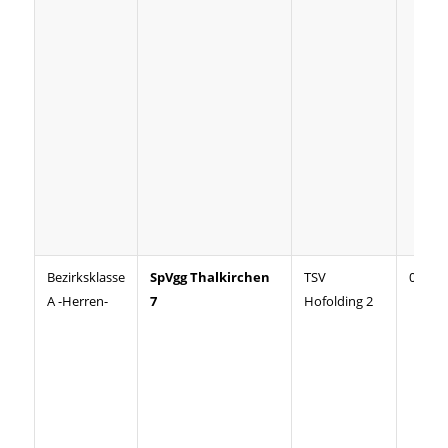
Bezirksklasse
SpVgg Thalkirchen
TSV
07:07
A -Herren-
7
Hofolding 2