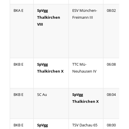
BKA E
SpVgg
ESV München-
08:02
Pla
Thalkirchen
Freimann III
ist
VIII
o. 
hol
ist
ebe
abg
BKB E
SpVgg
TTC Mü-
06:08
Nac
Thalkirchen X
Neuhausen IV
nic
pas
vor
abg
BKB E
SC Au
SpVgg
08:04
no
Thalkirchen X
Pla
mög
BKB E
SpVgg
TSV Dachau 65
08:00
Auc