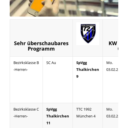
Sehr überschaubares
KW 6 (0
Programm
07.0
Bezirksklasse B
SC Au
SpVgg
Mo.
-Herren-
Thalkirchen
03.02.25
9
Bezirksklasse C
SpVgg
TTC 1992
Mo.
-Herren-
Thalkirchen
München 4
03.02.25
11