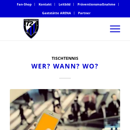
Fan-Shop
Kontakt
Leitbild
Präventionsmaßnahme
Gaststätte ARENA
Partner
TISCHTENNIS
WER? WANN? WO?