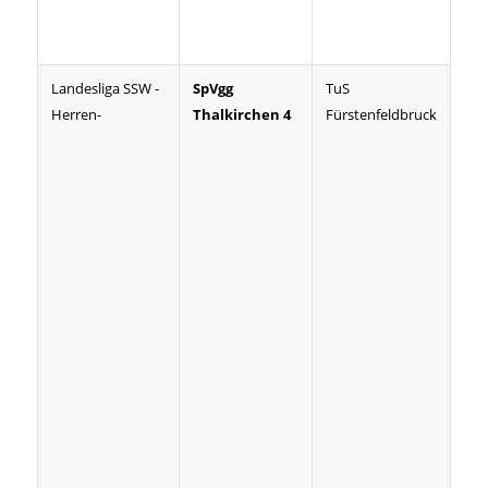
Landesliga SSW -
SpVgg
TuS
Sa.,
Herren-
Thalkirchen 4
Fürstenfeldbruck
08.