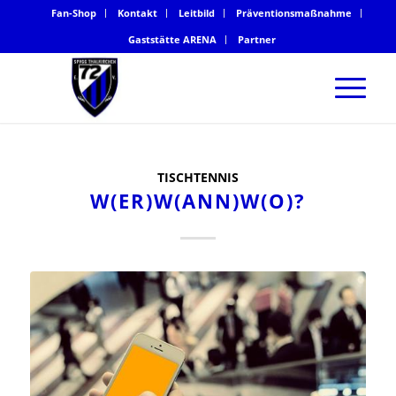
Fan-Shop
Kontakt
Leitbild
Präventionsmaßnahme
Gaststätte ARENA
Partner
TISCHTENNIS
W(ER)W(ANN)W(O)?