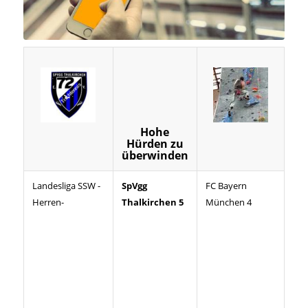
Hohe
K
Hürden zu
überwinden
Landesliga SSW -
SpVgg
FC Bayern
Mi.,
Herren-
Thalkirchen 5
München 4
05.