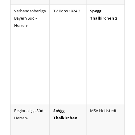
Verbandsoberliga
TV Boos 1924 2
SpVgg
Sa.,
Bayern Süd -
Thalkirchen 2
08.
Herren-
Regionalliga Süd -
SpVgg
MSV Hettstedt
Sa.,
Herren-
Thalkirchen
08.