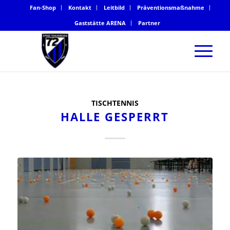
Fan-Shop
Kontakt
Leitbild
Präventionsmaßnahme
Gaststätte ARENA
Partner
TISCHTENNIS
HALLE GESPERRT