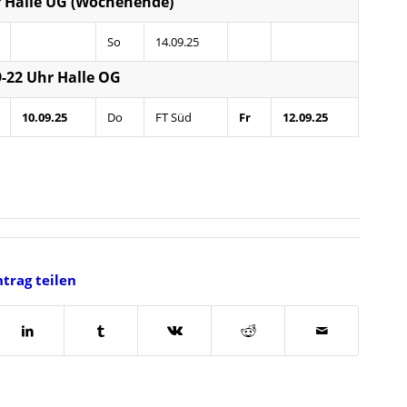
r Halle UG (Wochenende)
So
14.09.25
-22 Uhr Halle OG
10.09.25
Do
FT Süd
Fr
12.09.25
ntrag teilen