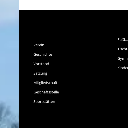
SPVGG THALKIRCHEN
SP
E.V.
Fußba
Verein
Tischt
Geschichte
Gymna
Vorstand
Kinde
Satzung
Mitgliedschaft
Geschäftsstelle
Sportstätten