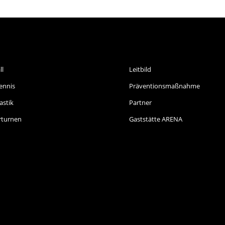
ORTARTEN
INFORMATIONEN
ll
Leitbild
ennis
Präventionsmaßnahme
stik
Partner
rturnen
Gaststätte ARENA