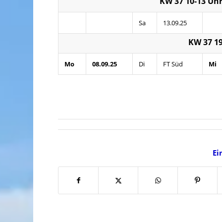
KW 37 10-13 Uh
Sa
13.09.25
KW 37 19
Mo
08.09.25
Di
FT Süd
Mi
Ei