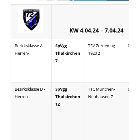
KW 4.04.24 – 7.04.24
Bezirksklasse A -
SpVgg
TSV Zorneding
08:00
Herren-
Thalkirchen
1920 2
7
Bezirksklasse D -
SpVgg
TTC München-
07:07
Herren-
Thalkirchen
Neuhausen 7
12