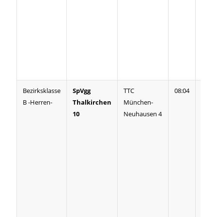
verbu
eine
Anfa
schn
sie a
Sieg.
Bezirksklasse
SpVgg
TTC
08:04
Der A
B -Herren-
Thalkirchen
München-
legte
10
Neuhausen 4
Grund
2 Sie
Doppe
In di
ausg
Parti
insge
Parti
volle