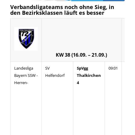
Verbandsligateams noch ohne Sieg, in
den Bezirksklassen läuft es besser
KW 38 (16.09. – 21.09.)
Landesliga
SV
SpVgg
09:01
Für d
Bayern SSW -
Helfendorf
Thalkirchen
auf
Herren-
4
Verb
läuft
über
nicht
Aufta
muss
das
Land