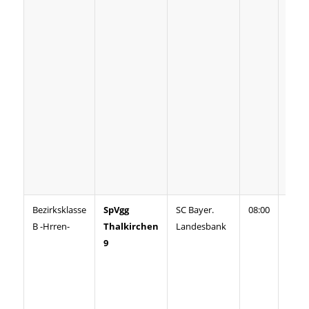
zweit
erspi
die G
den
ents
Vorsp
Begi
dritt
mach
„Eise
den „
Bezirksklasse
SpVgg
SC Bayer.
08:00
Deutl
B -Hrren-
Thalkirchen
Landesbank
der S
9
ausfa
könn
Ledig
konn
Gäst