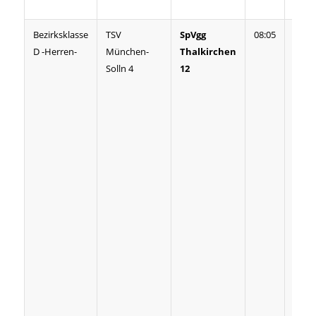
anbr
Bezirksklasse
TSV
SpVgg
08:05
Das e
D -Herren-
München-
Thalkirchen
einsc
Solln 4
12
Doppe
konn
SpVg
ausge
gesta
zweit
erspi
die G
den
ents
Vorsp
vorle
mach
Gast
„Sack