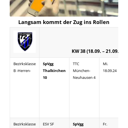
Langsam kommt der Zug ins Rollen
KW 38 (18.09. – 21.09.)
Bezirksklasse
SpVgg
TTC
Mi.
20
B -Herren-
Thalkirchen
München-
18.09.24
10
Neuhausen 4
Bezirksklasse
ESV SF
SpVgg
Fr.
19