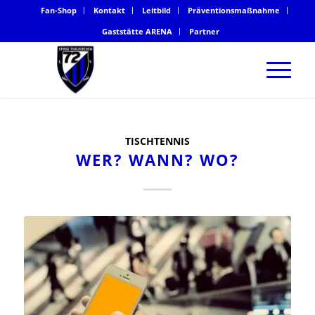
Fan-Shop
Kontakt
Leitbild
Präventionsmaßnahme
Gaststätte ARENA
Partner
TISCHTENNIS
WER? WANN? WO?