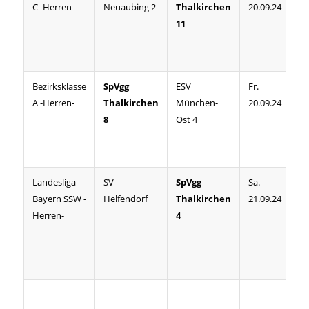
C -Herren-
Neuaubing 2
Thalkirchen
20.09.24
11
Bezirksklasse
SpVgg
ESV
Fr.
20
A -Herren-
Thalkirchen
München-
20.09.24
8
Ost 4
Landesliga
SV
SpVgg
Sa.
17
Bayern SSW -
Helfendorf
Thalkirchen
21.09.24
Herren-
4
Cl