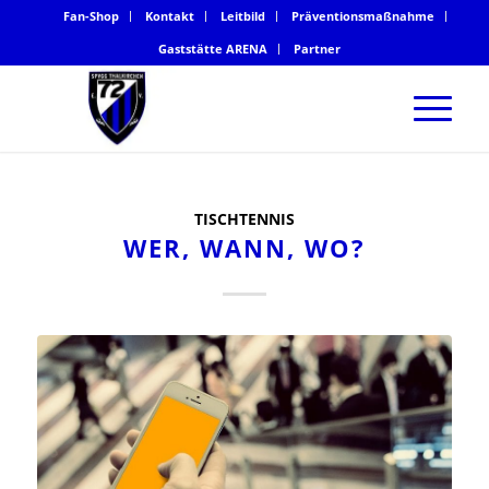
Fan-Shop
Kontakt
Leitbild
Präventionsmaßnahme
Gaststätte ARENA
Partner
TISCHTENNIS
WER, WANN, WO?