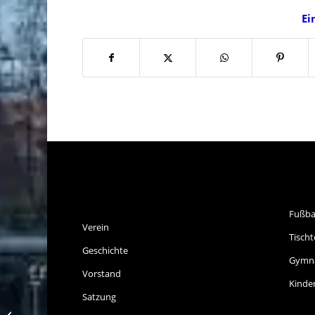
Ei
SPVGG THALKIRCHEN
SP
E.V.
Fußba
Verein
Tischt
Geschichte
Gymna
Vorstand
Kinde
Satzung
TT-Newsticker