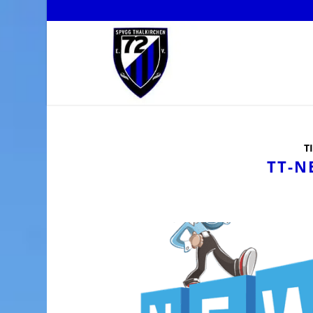
T
TT-N