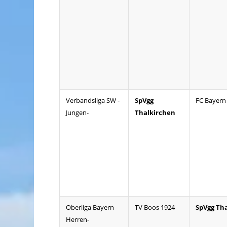
Verbandsliga SW -
SpVgg
FC Bayer
Jungen-
Thalkirchen
Oberliga Bayern -
TV Boos 1924
SpVgg Th
Herren-