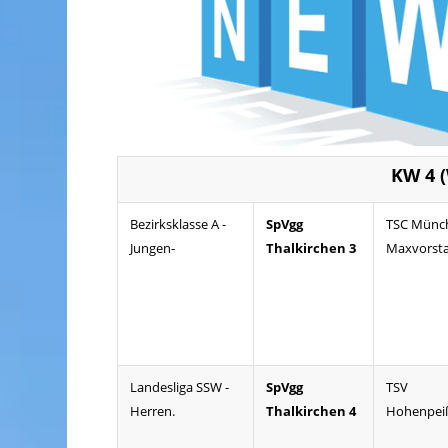
KW 4 
Bezirksklasse A -
SpVgg
TSC Münc
Jungen-
Thalkirchen 3
Maxvorst
Landesliga SSW -
SpVgg
TSV
Herren.
Thalkirchen 4
Hohenpei