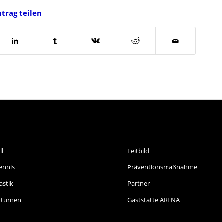
ntrag teilen
ORTARTEN
INFORMATIONEN
ll
Leitbild
ennis
Präventionsmaßnahme
stik
Partner
rturnen
Gaststätte ARENA